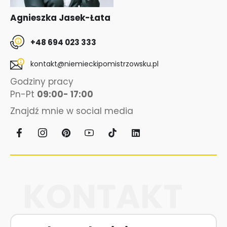
Agnieszka Jasek-Łata
+48 694 023 333
kontakt@niemieckipomistrzowsku.pl
Godziny pracy
Pn-Pt
09:00- 17:00
Znajdź mnie w social media
P
L
i
i
n
n
t
k
e
e
r
d
e
i
s
n
t