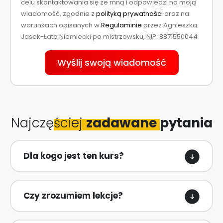
s
d
celu skontaktowania się ze mną i odpowiedzi na moją
n
z
o
wiadomość, zgodnie z
polityką prywatności
oraz na
z
warunkach opisanych w
Regulaminie
przez Agnieszka
a
Jasek-Łata Niemiecki po mistrzowsku, NIP: 8871550044
p
y
Wyślij swoją wiadomość
t
a
ć
?
Najczę
ściej
zadawane
pytania
Dla kogo jest ten kurs?
Czy zrozumiem lekcje?