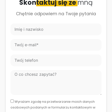
Skon
taktuj się ze
mną
Chętnie odpowiem na Twoje pytania
I
m
i
T
ę
w
i
ó
n
T
j
a
w
e
z
ó
-
w
O
j
m
i
c
t
a
s
o
e
i
k
c
l
l
o
h
e
*
c
r
Wyrażam zgodę na przetwarzanie moich danych
f
e
o
osobowych podanych w formularzu kontaktowym w
o