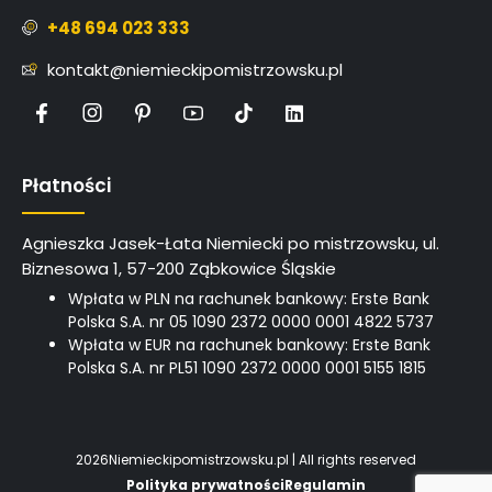
+48 694 023 333
kontakt@niemieckipomistrzowsku.pl
L
i
n
k
e
Płatności
d
i
n
Agnieszka Jasek-Łata Niemiecki po mistrzowsku, ul.
Biznesowa 1, 57-200 Ząbkowice Śląskie
Wpłata w PLN na rachunek bankowy: Erste Bank
Polska S.A. nr 05 1090 2372 0000 0001 4822 5737
Wpłata w EUR na rachunek bankowy: Erste Bank
Polska S.A. nr PL51 1090 2372 0000 0001 5155 1815
2026
Niemieckipomistrzowsku.pl | All rights reserved
Polityka prywatności
Regulamin